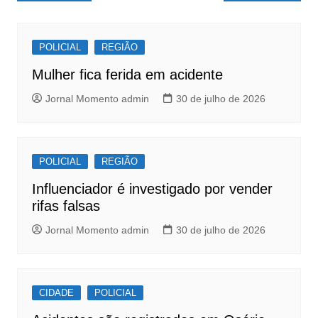
e
s
e
de
b
A
Post
o
p
POLICIAL
REGIÃO
o
p
Mulher fica ferida em acidente
k
Jornal Momento admin
30 de julho de 2026
POLICIAL
REGIÃO
Influenciador é investigado por vender
rifas falsas
Jornal Momento admin
30 de julho de 2026
CIDADE
POLICIAL