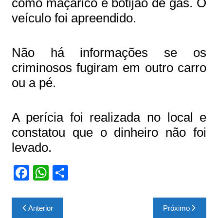
como maçarico e botijão de gás. O
veículo foi apreendido.
Não há informações se os
criminosos fugiram em outro carro
ou a pé.
A perícia foi realizada no local e
constatou que o dinheiro não foi
levado.
F
W
S
a
h
h
c
at
ar
Navegação
Anterior
Próximo