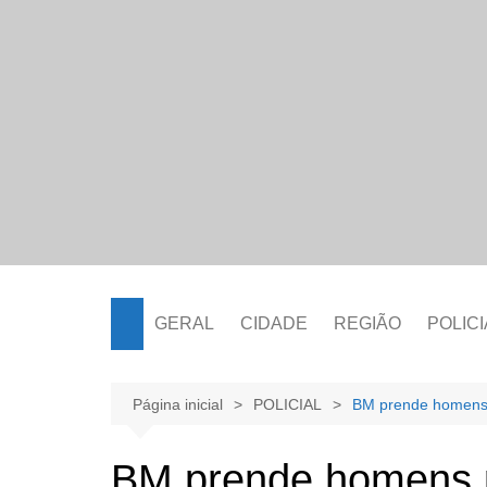
Ir
para
o
conteúdo
GERAL
CIDADE
REGIÃO
POLICI
Página inicial
POLICIAL
BM prende homens 
BM prende homens p