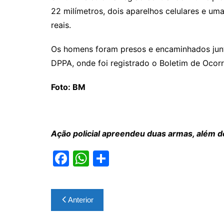
22 milímetros, dois aparelhos celulares e um
reais.
Os homens foram presos e encaminhados junt
DPPA, onde foi registrado o Boletim de Ocorr
Foto: BM
Ação policial apreendeu duas armas, além 
F
W
S
a
h
h
c
at
ar
Navegação
Anterior
e
s
e
de
b
A