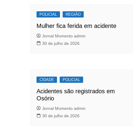
Post
o
p
POLICIAL
o
p
REGIÃO
k
Mulher fica ferida em acidente
Jornal Momento admin
30 de julho de 2026
CIDADE
POLICIAL
Acidentes são registrados em
Osório
Jornal Momento admin
30 de julho de 2026