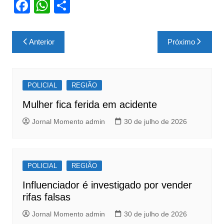
F
W
S
a
h
h
c
at
ar
Navegação
Anterior
Próximo
e
s
e
de
b
A
Post
o
p
POLICIAL
REGIÃO
o
p
Mulher fica ferida em acidente
k
Jornal Momento admin
30 de julho de 2026
POLICIAL
REGIÃO
Influenciador é investigado por vender
rifas falsas
Jornal Momento admin
30 de julho de 2026