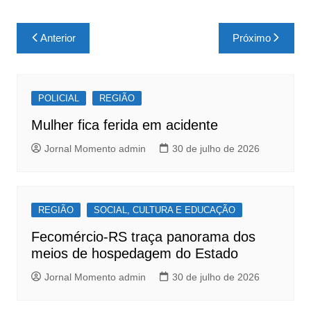
a
h
h
c
at
ar
Navegação
Anterior
Próximo
e
s
e
de
b
A
Post
o
p
POLICIAL
REGIÃO
o
p
Mulher fica ferida em acidente
k
Jornal Momento admin
30 de julho de 2026
REGIÃO
SOCIAL, CULTURA E EDUCAÇÃO
Fecomércio-RS traça panorama dos
meios de hospedagem do Estado
Jornal Momento admin
30 de julho de 2026