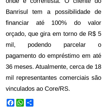
onde é correntista. O cliente do
Banrisul tem a possibilidade de
financiar até 100% do valor
orçado, que gira em torno de R$ 5
mil, podendo parcelar o
pagamento do empréstimo em até
36 meses. Atualmente, cerca de 18
mil representantes comerciais são
vinculados ao Core/RS.
F
W
S