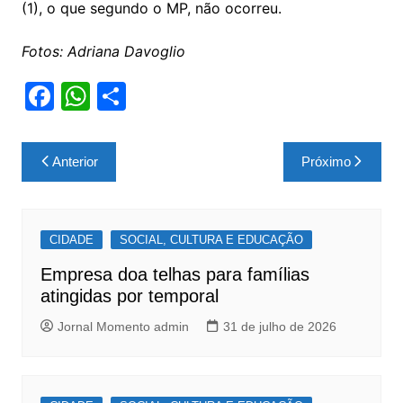
(1), o que segundo o MP, não ocorreu.
Fotos: Adriana Davoglio
F
W
S
a
h
h
c
at
ar
Navegação
Anterior
Próximo
e
s
e
de
b
A
Post
o
p
CIDADE
SOCIAL, CULTURA E EDUCAÇÃO
o
p
Empresa doa telhas para famílias
k
atingidas por temporal
Jornal Momento admin
31 de julho de 2026