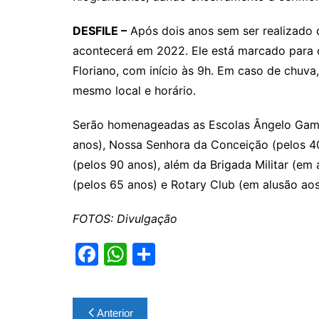
DESFILE –
Após dois anos sem ser realizado d
acontecerá em 2022. Ele está marcado para 
Floriano, com início às 9h. Em caso de chuva, 
mesmo local e horário.
Serão homenageadas as Escolas Ângelo Gamba
anos), Nossa Senhora da Conceição (pelos 40
(pelos 90 anos), além da Brigada Militar (em 
(pelos 65 anos) e Rotary Club (em alusão aos
FOTOS: Divulgação
F
W
S
a
h
h
c
at
ar
Navegação
Anterior