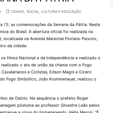
2
CIDADE
,
SOCIAL, CULTURA E EDUCAÇÃO
ira (1), as comemorações da Semana da Pátria. Neste
ia do Brasil. A abertura oficial foi realizada na
), localizada na Avenida Marechal Floriano Peixoto,
tro da cidade.
 os Hinos Nacional e da Independência e realizado o
i realizado o ato de união da chama com o Fogo
 Cavalarianos e Ciclistas, Edson Magni e Cícero
 do Fogo Simbólico, João Krummenauer, realizou o
Hino de Osório. Na sequência o prefeito Roger
menagem póstuma ao professor Silvestre Leão pelos
oi entregue a viúva do homenageado, Hélia Meroni. “É