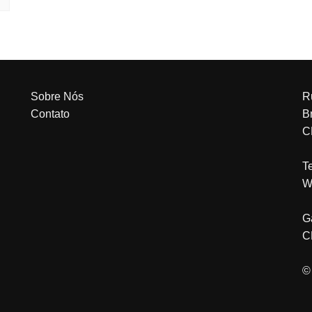
Sobre Nós
R
Contato
Br
C
T
W
G
C
©