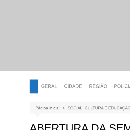
Ir
para
o
conteúdo
GERAL
CIDADE
REGIÃO
POLICI
Página inicial
SOCIAL, CULTURA E EDUCAÇÃ
ABERTURA DA SEM