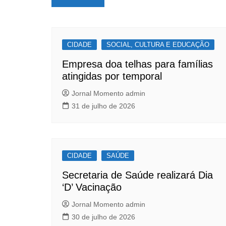
e
s
e
de
b
A
Post
o
p
CIDADE
o
p
SOCIAL, CULTURA E EDUCAÇÃO
k
Empresa doa telhas para famílias
atingidas por temporal
Jornal Momento admin
31 de julho de 2026
CIDADE
SAÚDE
Secretaria de Saúde realizará Dia
‘D’ Vacinação
Jornal Momento admin
30 de julho de 2026