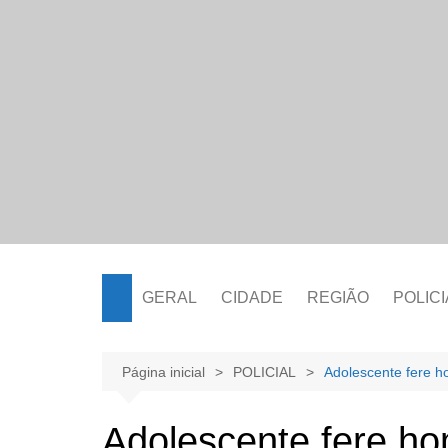
Ir
para
o
conteúdo
GERAL
CIDADE
REGIÃO
POLICI
Página inicial
POLICIAL
Adolescente fere 
Adolescente fere h