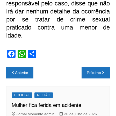
responsável pelo caso, disse que não
irá dar nenhum detalhe da ocorrência
por se tratar de crime sexual
praticado contra uma menor de
idade.
F
W
S
a
h
h
c
at
ar
Navegação
Anterior
Próximo
e
s
e
de
b
A
Post
o
p
POLICIAL
REGIÃO
o
p
Mulher fica ferida em acidente
k
Jornal Momento admin
30 de julho de 2026