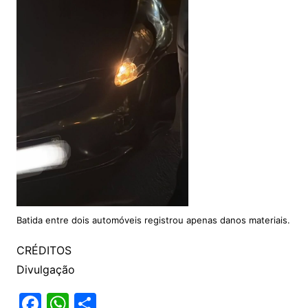
Batida entre dois automóveis registrou apenas danos materiais.
CRÉDITOS
Divulgação
F
W
S