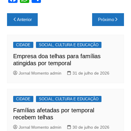
a
h
h
c
at
ar
Navegação
Anterior
Próximo
e
s
e
de
b
A
Post
o
p
CIDADE
SOCIAL, CULTURA E EDUCAÇÃO
o
p
Empresa doa telhas para famílias
k
atingidas por temporal
Jornal Momento admin
31 de julho de 2026
CIDADE
SOCIAL, CULTURA E EDUCAÇÃO
Famílias afetadas por temporal
recebem telhas
Jornal Momento admin
30 de julho de 2026