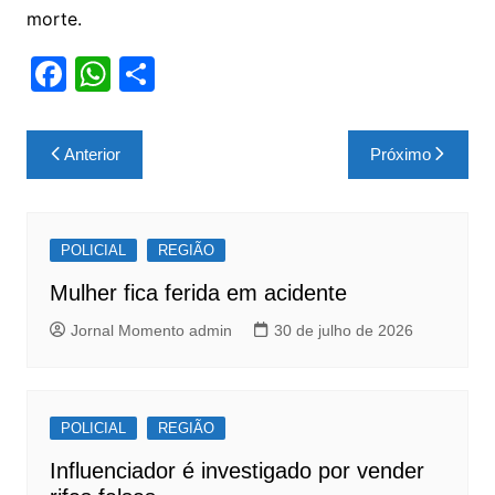
morte.
F
W
S
a
h
h
c
at
ar
Navegação
Anterior
Próximo
e
s
e
de
b
A
Post
o
p
POLICIAL
REGIÃO
o
p
Mulher fica ferida em acidente
k
Jornal Momento admin
30 de julho de 2026
POLICIAL
REGIÃO
Influenciador é investigado por vender