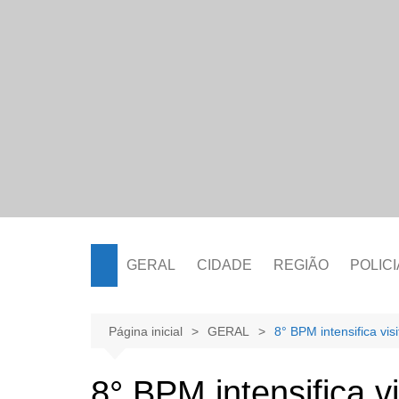
Ir
para
o
conteúdo
GERAL
CIDADE
REGIÃO
POLICI
Página inicial
GERAL
8° BPM intensifica vis
8° BPM intensifica v