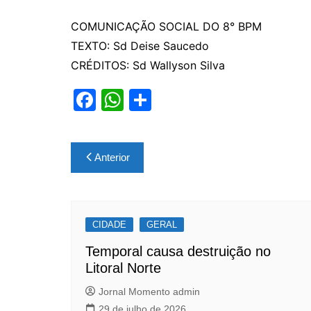
COMUNICAÇÃO SOCIAL DO 8° BPM
TEXTO: Sd Deise Saucedo
CRÉDITOS: Sd Wallyson Silva
F
W
S
a
h
h
c
at
ar
Navegação
Anterior
e
s
e
de
b
A
Post
o
p
CIDADE
o
p
GERAL
k
Temporal causa destruição no
Litoral Norte
Jornal Momento admin
29 de julho de 2026