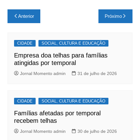
a
h
h
c
at
ar
Navegação
Anterior
Próximo
e
s
e
de
b
A
Post
o
p
CIDADE
SOCIAL, CULTURA E EDUCAÇÃO
o
p
Empresa doa telhas para famílias
k
atingidas por temporal
Jornal Momento admin
31 de julho de 2026
CIDADE
SOCIAL, CULTURA E EDUCAÇÃO
Famílias afetadas por temporal
recebem telhas
Jornal Momento admin
30 de julho de 2026