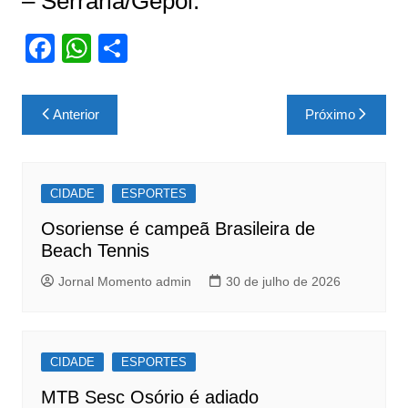
– Serraria/Gepol.
F
W
S
a
h
h
c
at
ar
Navegação
Anterior
Próximo
e
s
e
de
b
A
Post
o
p
CIDADE
ESPORTES
o
p
Osoriense é campeã Brasileira de
k
Beach Tennis
Jornal Momento admin
30 de julho de 2026
CIDADE
ESPORTES
MTB Sesc Osório é adiado