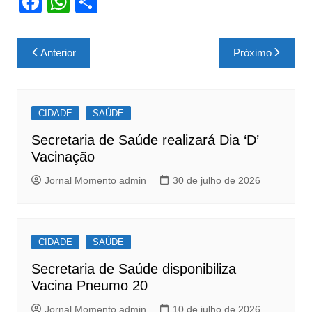
F
W
S
a
h
h
c
at
ar
Navegação
Anterior
Próximo
e
s
e
de
b
A
Post
o
p
CIDADE
SAÚDE
o
p
Secretaria de Saúde realizará Dia ‘D’
k
Vacinação
Jornal Momento admin
30 de julho de 2026
CIDADE
SAÚDE
Secretaria de Saúde disponibiliza
Vacina Pneumo 20
Jornal Momento admin
10 de julho de 2026