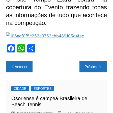
cobertura do Evento trazendo todas
as informações de tudo que acontece
na competição.
F
W
S
a
h
h
c
at
ar
Navegação
Anterior
Próximo
e
s
e
de
b
A
Post
o
p
CIDADE
ESPORTES
o
p
Osoriense é campeã Brasileira de
k
Beach Tennis
Jornal Momento admin
30 de julho de 2026