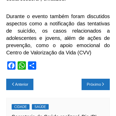
Durante o evento também foram discutidos
aspectos como a notificação das tentativas
de suicídio, os casos relacionados a
adolescentes e jovens, além de ações de
prevenção, como o apoio emocional do
Centro de Valorização da Vida (CVV)
F
W
S
a
h
h
c
at
ar
Navegação
Anterior
Próximo
e
s
e
de
b
A
Post
o
p
CIDADE
SAÚDE
o
p