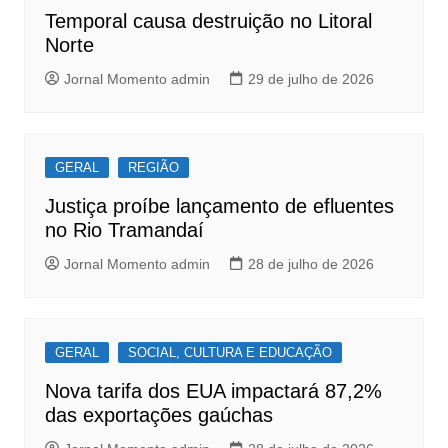
o
p
Temporal causa destruição no Litoral
k
Norte
Jornal Momento admin
29 de julho de 2026
GERAL
REGIÃO
Justiça proíbe lançamento de efluentes
no Rio Tramandaí
Jornal Momento admin
28 de julho de 2026
GERAL
SOCIAL, CULTURA E EDUCAÇÃO
Nova tarifa dos EUA impactará 87,2%
das exportações gaúchas