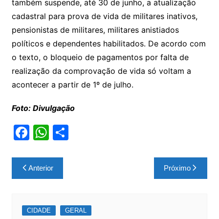
também suspende, até 30 de junho, a atualização
cadastral para prova de vida de militares inativos,
pensionistas de militares, militares anistiados
políticos e dependentes habilitados. De acordo com
o texto, o bloqueio de pagamentos por falta de
realização da comprovação de vida só voltam a
acontecer a partir de 1º de julho.
Foto: Divulgação
F
W
S
a
h
h
c
at
ar
Navegação
Anterior
Próximo
e
s
e
de
b
A
Post
o
p
CIDADE
GERAL