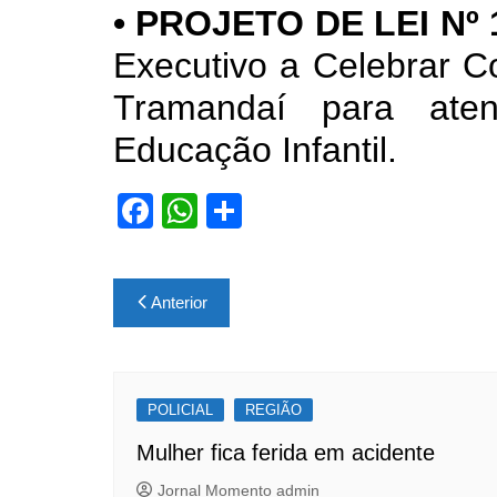
• PROJETO DE LEI Nº 
Executivo a Celebrar C
Tramandaí para ate
Educação Infantil.
F
W
S
a
h
h
c
at
ar
Navegação
Anterior
e
s
e
de
b
A
Post
o
p
POLICIAL
o
p
REGIÃO
k
Mulher fica ferida em acidente
Jornal Momento admin