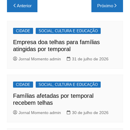
c
at
ar
Navegação
Anterior
Próximo
e
s
e
de
b
A
Post
o
p
CIDADE
SOCIAL, CULTURA E EDUCAÇÃO
o
p
Empresa doa telhas para famílias
k
atingidas por temporal
Jornal Momento admin
31 de julho de 2026
CIDADE
SOCIAL, CULTURA E EDUCAÇÃO
Famílias afetadas por temporal
recebem telhas
Jornal Momento admin
30 de julho de 2026