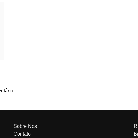
ntário.
Sobre Nós
R
Contato
Br