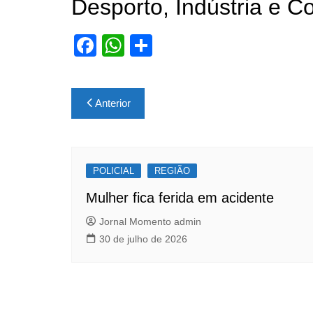
Desporto, Indústria e C
F
W
S
a
h
h
c
at
ar
Navegação
Anterior
e
s
e
de
b
A
Post
o
p
POLICIAL
o
p
REGIÃO
k
Mulher fica ferida em acidente
Jornal Momento admin
30 de julho de 2026