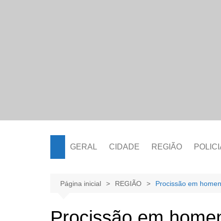
Ir
para
o
conteúdo
GERAL
CIDADE
REGIÃO
POLICI
Página inicial
REGIÃO
Procissão em homen
Procissão em home