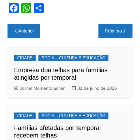
F
W
S
a
h
h
c
at
ar
Navegação
Anterior
Próximo
e
s
e
de
b
A
Post
o
p
CIDADE
SOCIAL, CULTURA E EDUCAÇÃO
o
p
Empresa doa telhas para famílias
k
atingidas por temporal
Jornal Momento admin
31 de julho de 2026
CIDADE
SOCIAL, CULTURA E EDUCAÇÃO
Famílias afetadas por temporal
recebem telhas