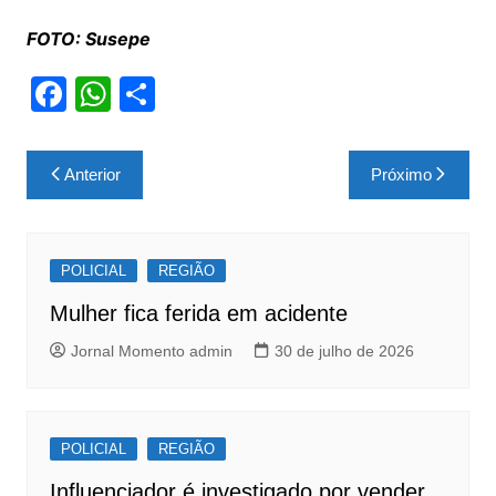
FOTO: Susepe
F
W
S
a
h
h
c
at
ar
Navegação
Anterior
Próximo
e
s
e
de
b
A
Post
o
p
POLICIAL
REGIÃO
o
p
Mulher fica ferida em acidente
k
Jornal Momento admin
30 de julho de 2026
POLICIAL
REGIÃO
Influenciador é investigado por vender