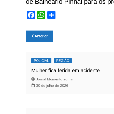
de Balneário Pinhal para os pr
F
W
S
a
h
h
c
at
ar
Navegação
Anterior
e
s
e
de
b
A
Post
o
p
POLICIAL
o
p
REGIÃO
k
Mulher fica ferida em acidente
Jornal Momento admin
30 de julho de 2026