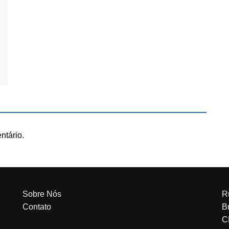
ntário.
Sobre Nós
R
Contato
Br
C