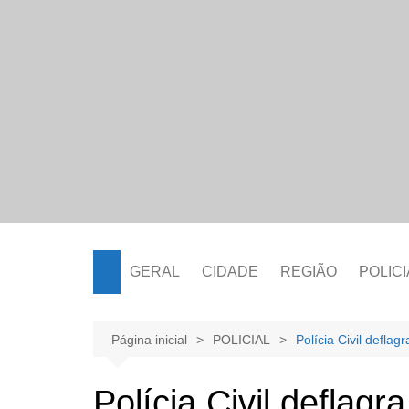
Ir
para
o
conteúdo
GERAL
CIDADE
REGIÃO
POLICI
Página inicial
POLICIAL
Polícia Civil defla
Polícia Civil defla