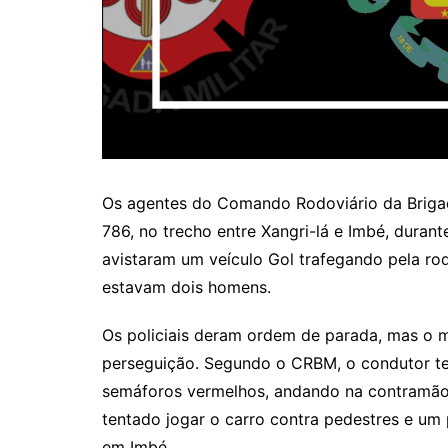
Os agentes do Comando Rodoviário da Brigad
786, no trecho entre Xangri-lá e Imbé, duran
avistaram um veículo Gol trafegando pela r
estavam dois homens.
Os policiais deram ordem de parada, mas o m
perseguição. Segundo o CRBM, o condutor te
semáforos vermelhos, andando na contramão, 
tentado jogar o carro contra pedestres e um p
em Imbé.