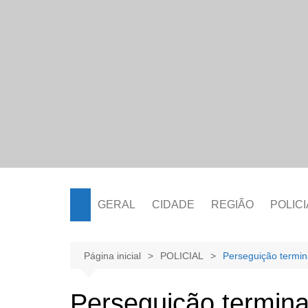
Ir
para
o
conteúdo
GERAL
CIDADE
REGIÃO
POLICI
Página inicial
POLICIAL
Perseguição termi
Perseguição termin