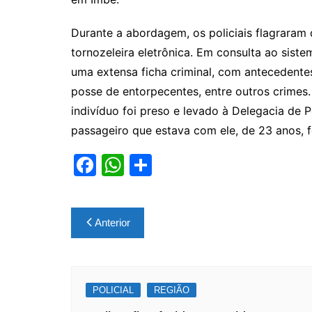
Durante a abordagem, os policiais flagraram 
tornozeleira eletrônica. Em consulta ao sist
uma extensa ficha criminal, com antecedentes
posse de entorpecentes, entre outros crimes.
indivíduo foi preso e levado à Delegacia de P
passageiro que estava com ele, de 23 anos, f
F
W
S
a
h
h
c
at
ar
Navegação
Anterior
e
s
e
de
b
A
Post
o
p
POLICIAL
o
p
REGIÃO