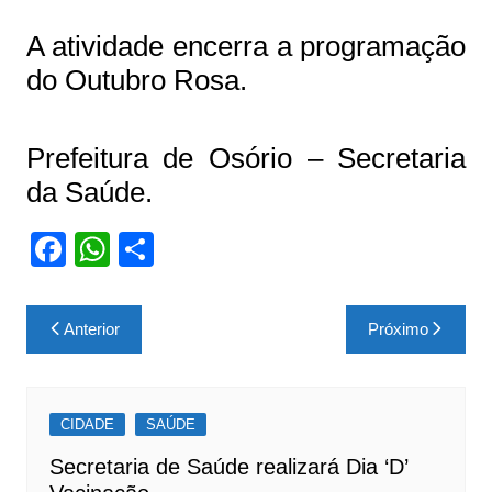
A atividade encerra a programação
do Outubro Rosa.
Prefeitura de Osório – Secretaria
da Saúde.
F
W
S
a
h
h
c
at
ar
Navegação
Anterior
Próximo
e
s
e
de
b
A
Post
o
p
CIDADE
SAÚDE
o
p
Secretaria de Saúde realizará Dia ‘D’