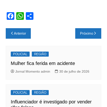
F
W
S
a
h
h
c
at
ar
Navegação
Anterior
Próximo
e
s
e
de
b
A
Post
o
p
POLICIAL
REGIÃO
o
p
Mulher fica ferida em acidente
k
Jornal Momento admin
30 de julho de 2026
POLICIAL
REGIÃO
Influenciador é investigado por vender