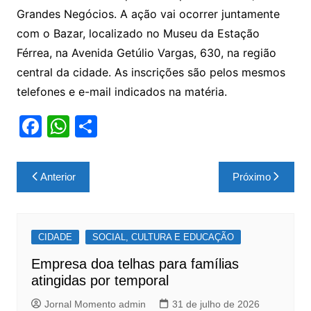
Grandes Negócios. A ação vai ocorrer juntamente
com o Bazar, localizado no Museu da Estação
Férrea, na Avenida Getúlio Vargas, 630, na região
central da cidade. As inscrições são pelos mesmos
telefones e e-mail indicados na matéria.
F
W
S
a
h
h
c
at
ar
Navegação
Anterior
Próximo
e
s
e
de
b
A
Post
o
p
CIDADE
SOCIAL, CULTURA E EDUCAÇÃO
o
p
Empresa doa telhas para famílias
k
atingidas por temporal
Jornal Momento admin
31 de julho de 2026