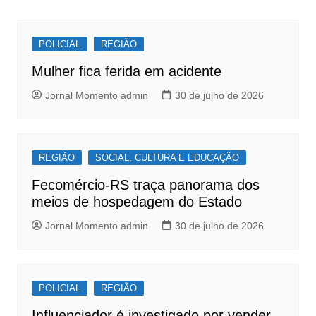
b
A
Post
o
p
POLICIAL
REGIÃO
o
p
Mulher fica ferida em acidente
k
Jornal Momento admin
30 de julho de 2026
REGIÃO
SOCIAL, CULTURA E EDUCAÇÃO
Fecomércio-RS traça panorama dos
meios de hospedagem do Estado
Jornal Momento admin
30 de julho de 2026
POLICIAL
REGIÃO
Influenciador é investigado por vender