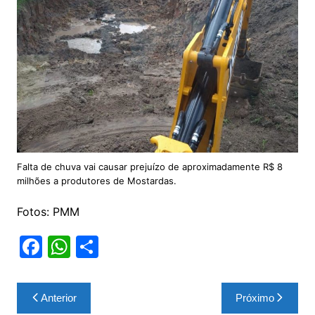
Falta de chuva vai causar prejuízo de aproximadamente R$ 8
milhões a produtores de Mostardas.
Fotos: PMM
F
W
S
a
h
h
c
at
ar
Navegação
Anterior
Próximo
e
s
e
de