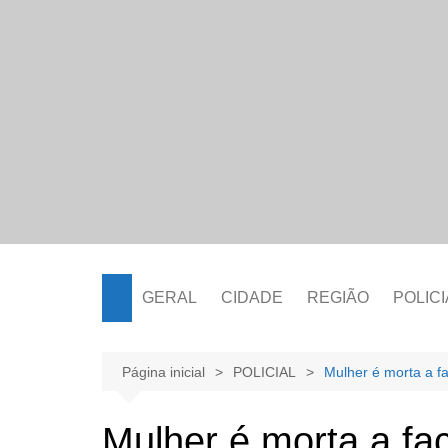
Ir
para
o
conteúdo
GERAL
CIDADE
REGIÃO
POLICI
Página inicial
POLICIAL
Mulher é morta a f
Mulher é morta a fa