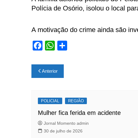
Polícia de Osório, isolou o local par
A motivação do crime ainda são inv
F
W
S
a
h
h
c
at
ar
Navegação
Anterior
e
s
e
de
b
A
Post
o
p
POLICIAL
o
p
REGIÃO
k
Mulher fica ferida em acidente
Jornal Momento admin
30 de julho de 2026