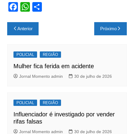
F
W
S
a
h
h
c
at
ar
Navegação
Anterior
Próximo
e
s
e
de
b
A
Post
o
p
POLICIAL
REGIÃO
o
p
Mulher fica ferida em acidente
k
Jornal Momento admin
30 de julho de 2026
POLICIAL
REGIÃO
Influenciador é investigado por vender
rifas falsas
Jornal Momento admin
30 de julho de 2026