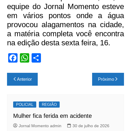
equipe do Jornal Momento esteve
em vários pontos onde a água
provocou alagamentos na cidade,
a matéria completa você encontra
na edição desta sexta feira, 16.
F
W
S
a
h
h
c
at
ar
Navegação
Anterior
Próximo
e
s
e
de
b
A
Post
o
p
POLICIAL
REGIÃO
o
p
Mulher fica ferida em acidente
k
Jornal Momento admin
30 de julho de 2026