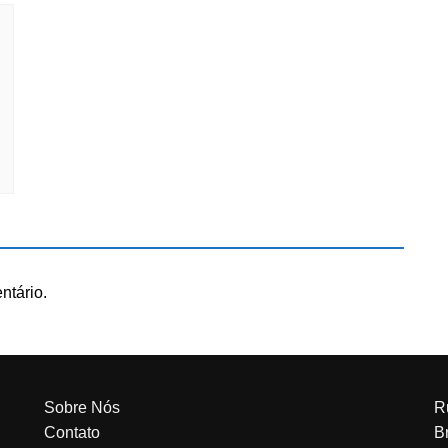
ntário.
Sobre Nós
R
Contato
Br