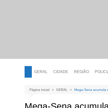
Ir
para
o
conteúdo
GERAL
CIDADE
REGIÃO
POLICI
Página inicial
GERAL
Mega-Sena acumula e
Mega-Sena acumula 