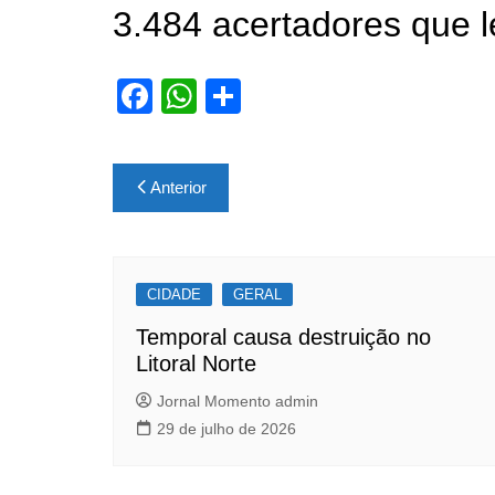
3.484 acertadores que 
F
W
S
a
h
h
c
at
ar
Navegação
Anterior
e
s
e
de
b
A
Post
o
p
CIDADE
o
p
GERAL
k
Temporal causa destruição no
Litoral Norte
Jornal Momento admin
29 de julho de 2026