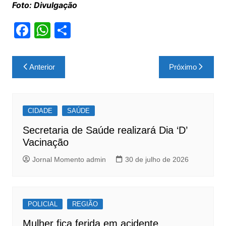
Foto: Divulgação
F
W
S
a
h
h
c
at
ar
Navegação
Anterior
Próximo
e
s
e
de
b
A
Post
o
p
CIDADE
SAÚDE
o
p
Secretaria de Saúde realizará Dia ‘D’
k
Vacinação
Jornal Momento admin
30 de julho de 2026
POLICIAL
REGIÃO
Mulher fica ferida em acidente