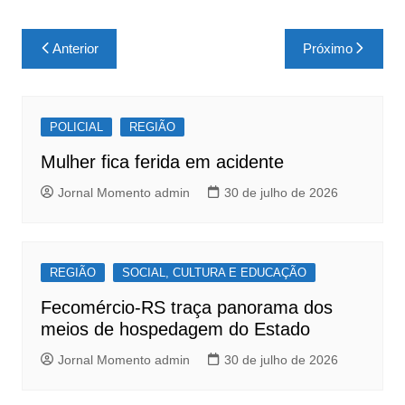
a
h
h
c
at
ar
Navegação
Anterior
Próximo
e
s
e
de
b
A
Post
o
p
POLICIAL
REGIÃO
o
p
Mulher fica ferida em acidente
k
Jornal Momento admin
30 de julho de 2026
REGIÃO
SOCIAL, CULTURA E EDUCAÇÃO
Fecomércio-RS traça panorama dos
meios de hospedagem do Estado
Jornal Momento admin
30 de julho de 2026