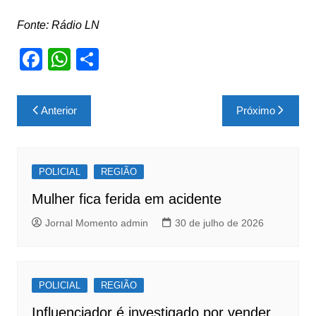
Fonte: Rádio LN
F
W
S
a
h
h
c
at
ar
Navegação
Anterior
Próximo
e
s
e
de
b
A
Post
o
p
POLICIAL
REGIÃO
o
p
Mulher fica ferida em acidente
k
Jornal Momento admin
30 de julho de 2026
POLICIAL
REGIÃO
Influenciador é investigado por vender