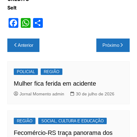
Selt
F
W
S
a
h
h
c
at
ar
Navegação
Anterior
Próximo
e
s
e
de
b
A
Post
o
p
POLICIAL
REGIÃO
o
p
Mulher fica ferida em acidente
k
Jornal Momento admin
30 de julho de 2026
REGIÃO
SOCIAL, CULTURA E EDUCAÇÃO
Fecomércio-RS traça panorama dos