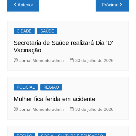
c
at
ar
Navegação
Anterior
Próximo
e
s
e
de
b
A
Post
o
p
CIDADE
SAÚDE
o
p
Secretaria de Saúde realizará Dia ‘D’
k
Vacinação
Jornal Momento admin
30 de julho de 2026
POLICIAL
REGIÃO
Mulher fica ferida em acidente
Jornal Momento admin
30 de julho de 2026