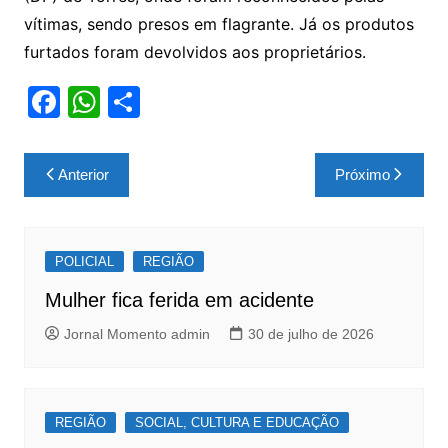
vítimas, sendo presos em flagrante. Já os produtos
furtados foram devolvidos aos proprietários.
F
W
S
a
h
h
c
at
ar
Navegação
Anterior
Próximo
e
s
e
de
b
A
Post
o
p
POLICIAL
REGIÃO
o
p
Mulher fica ferida em acidente
k
Jornal Momento admin
30 de julho de 2026
REGIÃO
SOCIAL, CULTURA E EDUCAÇÃO