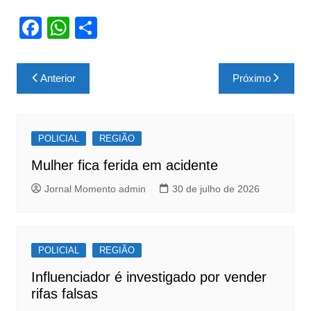
F
W
S
a
h
h
c
at
ar
Navegação
Anterior
Próximo
e
s
e
de
b
A
Post
o
p
POLICIAL
REGIÃO
o
p
Mulher fica ferida em acidente
k
Jornal Momento admin
30 de julho de 2026
POLICIAL
REGIÃO
Influenciador é investigado por vender
rifas falsas