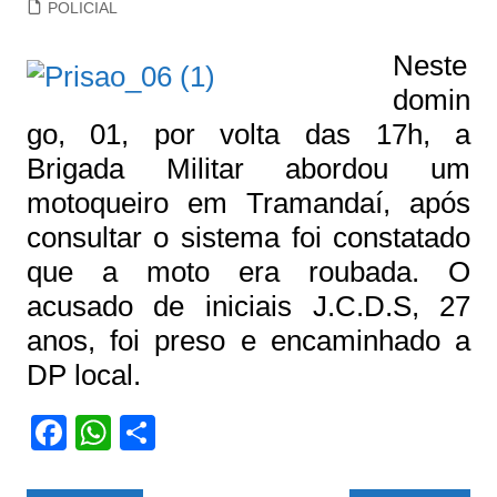
POLICIAL
Neste
domin
go, 01, por volta das 17h, a
Brigada Militar abordou um
motoqueiro em Tramandaí, após
consultar o sistema foi constatado
que a moto era roubada. O
acusado de iniciais J.C.D.S, 27
anos, foi preso e encaminhado a
DP local.
F
W
S
a
h
h