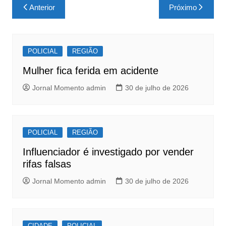
c
at
ar
Navegação
Anterior
Próximo
e
s
e
de
b
A
Post
o
p
POLICIAL
REGIÃO
o
p
Mulher fica ferida em acidente
k
Jornal Momento admin
30 de julho de 2026
POLICIAL
REGIÃO
Influenciador é investigado por vender
rifas falsas
Jornal Momento admin
30 de julho de 2026
CIDADE
POLICIAL