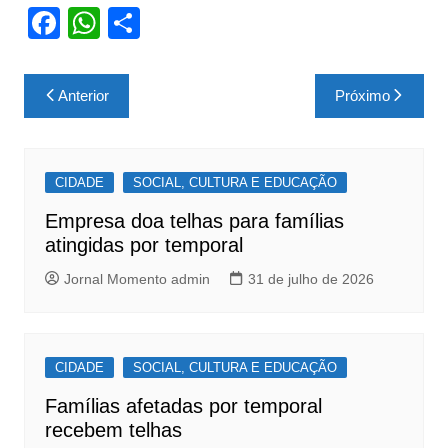
F
W
S
a
h
h
c
at
ar
Navegação
Anterior
Próximo
e
s
e
de
b
A
Post
o
p
CIDADE
SOCIAL, CULTURA E EDUCAÇÃO
o
p
Empresa doa telhas para famílias
k
atingidas por temporal
Jornal Momento admin
31 de julho de 2026
CIDADE
SOCIAL, CULTURA E EDUCAÇÃO
Famílias afetadas por temporal
recebem telhas