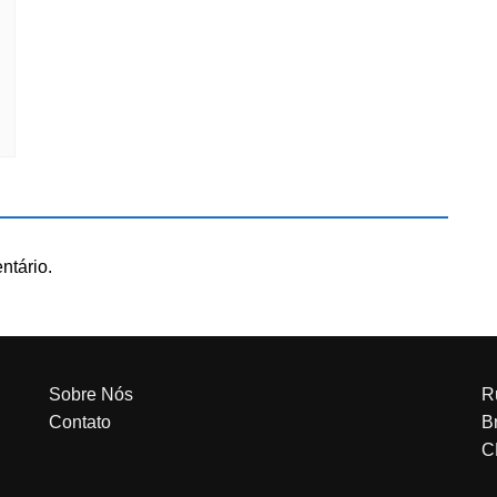
ntário.
Sobre Nós
R
Contato
Br
C