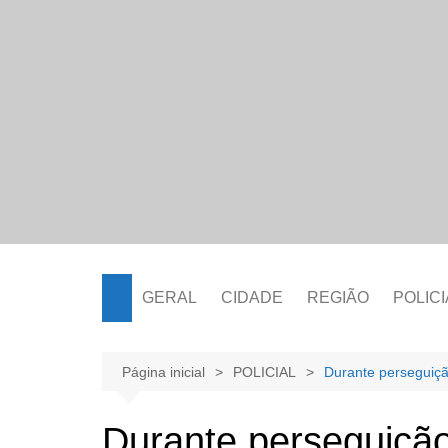
Ir
para
o
conteúdo
GERAL
CIDADE
REGIÃO
POLICI
Página inicial
POLICIAL
Durante perseguiçã
Durante perseguição