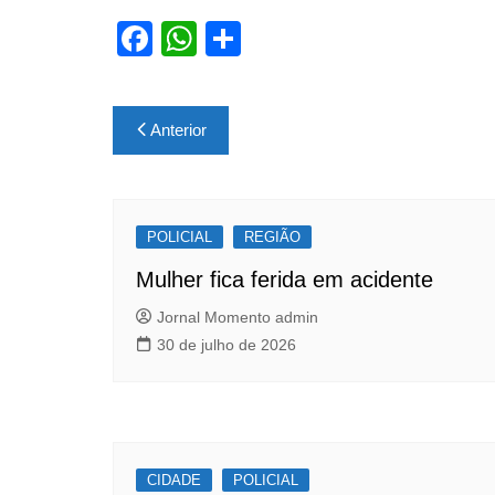
F
W
S
a
h
h
c
at
ar
Navegação
Anterior
e
s
e
de
b
A
Post
o
p
POLICIAL
o
p
REGIÃO
k
Mulher fica ferida em acidente
Jornal Momento admin
30 de julho de 2026
CIDADE
POLICIAL