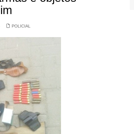
mim
6
POLICIAL