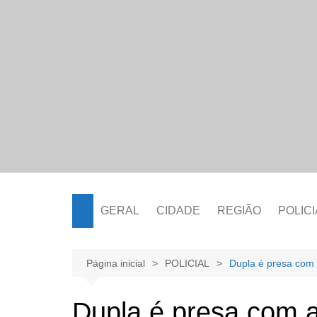
Ir
para
o
conteúdo
GERAL
CIDADE
REGIÃO
POLICI
Página inicial
POLICIAL
Dupla é presa com
Dupla é presa com 