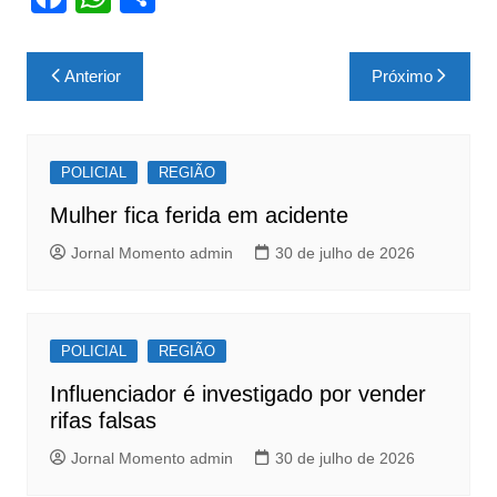
a
h
h
c
at
ar
Navegação
Anterior
Próximo
e
s
e
de
b
A
Post
o
p
POLICIAL
REGIÃO
o
p
Mulher fica ferida em acidente
k
Jornal Momento admin
30 de julho de 2026
POLICIAL
REGIÃO
Influenciador é investigado por vender
rifas falsas
Jornal Momento admin
30 de julho de 2026