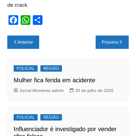
de crack.
F
W
S
a
h
h
c
at
ar
Navegação
Anterior
Próximo
e
s
e
de
b
A
Post
o
p
POLICIAL
REGIÃO
o
p
Mulher fica ferida em acidente
k
Jornal Momento admin
30 de julho de 2026
POLICIAL
REGIÃO
Influenciador é investigado por vender