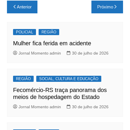
c
at
ar
Navegação
Anterior
Próximo
e
s
e
de
b
A
Post
o
p
POLICIAL
REGIÃO
o
p
Mulher fica ferida em acidente
k
Jornal Momento admin
30 de julho de 2026
REGIÃO
SOCIAL, CULTURA E EDUCAÇÃO
Fecomércio-RS traça panorama dos
meios de hospedagem do Estado
Jornal Momento admin
30 de julho de 2026