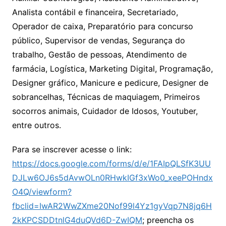
Analista contábil e financeira, Secretariado,
Operador de caixa, Preparatório para concurso
público, Supervisor de vendas, Segurança do
trabalho, Gestão de pessoas, Atendimento de
farmácia, Logística, Marketing Digital, Programação,
Designer gráfico, Manicure e pedicure, Designer de
sobrancelhas, Técnicas de maquiagem, Primeiros
socorros animais, Cuidador de Idosos, Youtuber,
entre outros.
Para se inscrever acesse o link:
https://docs.google.com/forms/d/e/1FAIpQLSfK3UU
DJLw6OJ6s5dAvwOLn0RHwkIGf3xWo0_xeePOHndx
O4Q/viewform?
fbclid=IwAR2WwZXme20Nof99l4Yz1gyVqp7N8jq6H
2kKPCSDDtnlG4duQVd6D-ZwIQM
; preencha os