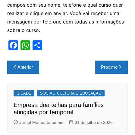
campos com seu nome, telefone e qual curso quer
realizar e clique em enviar. Você vai receber uma
mensagem por telefone com todas as informações
sobre o curso.
F
W
S
a
h
h
c
at
ar
Navegação
Anterior
Próximo
e
s
e
de
b
A
Post
o
p
CIDADE
SOCIAL, CULTURA E EDUCAÇÃO
o
p
Empresa doa telhas para famílias
k
atingidas por temporal
Jornal Momento admin
31 de julho de 2026