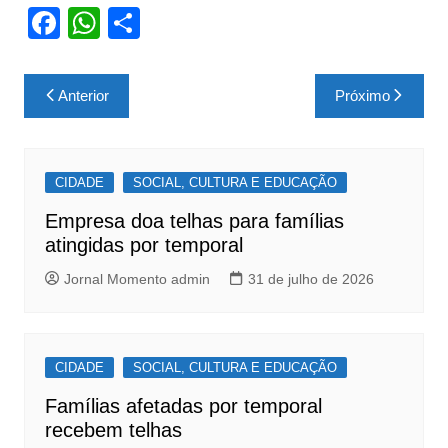
F
W
S
a
h
h
c
at
ar
Navegação
Anterior
Próximo
e
s
e
de
b
A
Post
o
p
CIDADE
SOCIAL, CULTURA E EDUCAÇÃO
o
p
Empresa doa telhas para famílias
k
atingidas por temporal
Jornal Momento admin
31 de julho de 2026
CIDADE
SOCIAL, CULTURA E EDUCAÇÃO
Famílias afetadas por temporal
recebem telhas