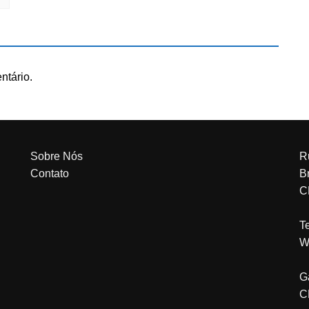
ntário.
Sobre Nós
R
Contato
Br
C
T
W
G
C