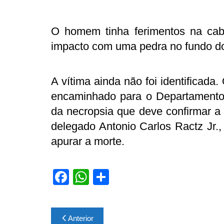
O homem tinha ferimentos na cab
impacto com uma pedra no fundo do
A vítima ainda não foi identificada.
encaminhado para o Departamento 
da necropsia que deve confirmar 
delegado Antonio Carlos Ractz Jr.,
apurar a morte.
F
W
S
a
h
h
c
at
ar
Navegação
Anterior