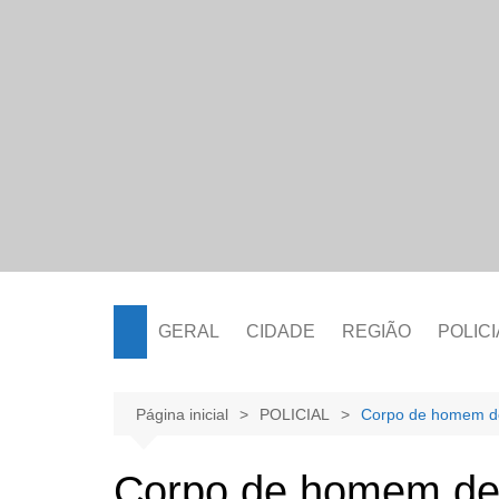
Ir
para
o
conteúdo
GERAL
CIDADE
REGIÃO
POLICI
Página inicial
POLICIAL
Corpo de homem de
Corpo de homem des