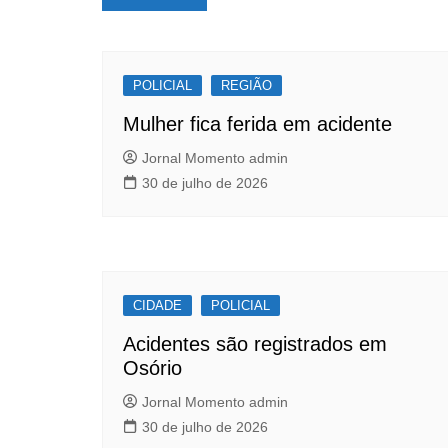
e
s
e
de
b
A
Post
o
p
POLICIAL
o
p
REGIÃO
k
Mulher fica ferida em acidente
Jornal Momento admin
30 de julho de 2026
CIDADE
POLICIAL
Acidentes são registrados em
Osório
Jornal Momento admin
30 de julho de 2026