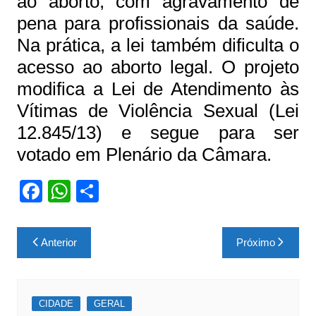
ao aborto, com agravamento de
pena para profissionais da saúde.
Na prática, a lei também dificulta o
acesso ao aborto legal. O projeto
modifica a Lei de Atendimento às
Vítimas de Violência Sexual (Lei
12.845/13) e segue para ser
votado em Plenário da Câmara.
F
W
S
a
h
h
c
at
ar
Navegação
Anterior
Próximo
e
s
e
de
b
A
Post
o
p
CIDADE
GERAL