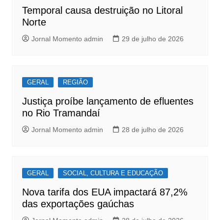
o
p
Temporal causa destruição no Litoral
k
Norte
Jornal Momento admin
29 de julho de 2026
GERAL
REGIÃO
Justiça proíbe lançamento de efluentes
no Rio Tramandaí
Jornal Momento admin
28 de julho de 2026
GERAL
SOCIAL, CULTURA E EDUCAÇÃO
Nova tarifa dos EUA impactará 87,2%
das exportações gaúchas